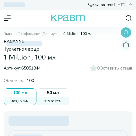
637-88-99
A1, МТС, Life
Главная
Парфюмерия
Для мужчин
1 Million, 100 мл
RABANNE
Туалетная вода
1 Million, 100 мл
Артикул:
65051844
0
Оставить отзыв
Объем, мл
:
100
100 мл
50 мл
403,45 BYN
315,60 BYN