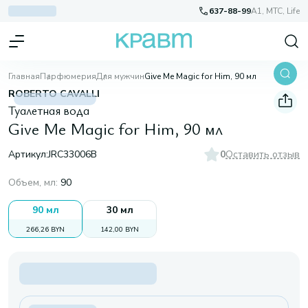
637-88-99
A1, МТС, Life
Главная
Парфюмерия
Для мужчин
Give Me Magic for Him, 90 мл
ROBERTO CAVALLI
Туалетная вода
Give Me Magic for Him, 90 мл
Артикул:
JRC33006B
0
Оставить отзыв
Объем, мл
:
90
90 мл
30 мл
266,26 BYN
142,00 BYN