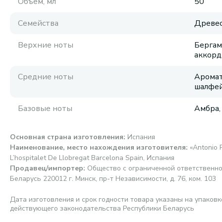
Объем, мл
50
Семейства
Древе
Верхние ноты
Бергам
аккорд
Средние ноты
Аромат
шалфе
Базовые ноты
Амбра,
Основная страна изготовления
:
Испания
Наименование, место нахождения изготовителя
:
«Antonio P
L’hospitalet De Llobregat Barcelona Spain, Испания
Продавец/импортер
:
Общество с ограниченной ответственно
Беларусь 220012 г. Минск, пр-т Независимости, д. 76, ком. 103
Дата изготовления и срок годности товара указаны на упаковк
действующего законодательства Республики Беларусь