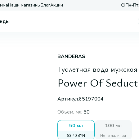
амма
Наши магазины
Блог
Акции
Пн-Пт:
нды
BANDERAS
Туалетная вода мужская
Power Of Seduct
Артикул:
65197004
Объем, мл
:
50
50 мл
100 мл
83,40 BYN
Нет в наличии