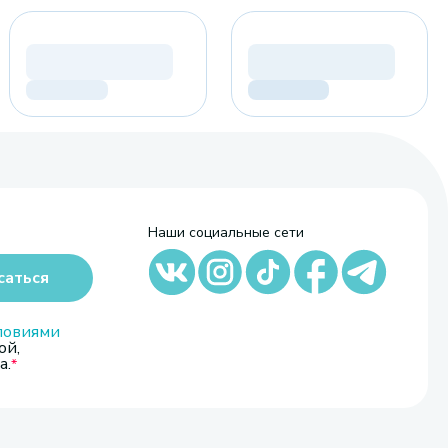
Наши социальные сети
саться
ловиями
ой,
а.