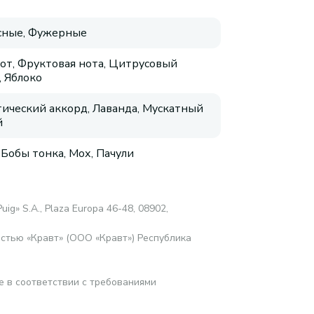
сные, Фужерные
от, Фруктовая нота, Цитрусовый
, Яблоко
ический аккорд, Лаванда, Мускатный
й
 Бобы тонка, Мох, Пачули
uig» S.A., Plaza Europa 46-48, 08902,
стью «Кравт» (ООО «Кравт») Республика
е в соответствии с требованиями