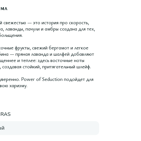
 мл
й свежестью — это история про скорость,
, лаванды, пачули и амбры создана для тех,
обольщения.
сочные фрукты, свежий бергамот и легкое
убина — пряная лаванда и шалфей добавляют
щеннее и теплее: здесь восточные ноты
 создавая стойкий, притягательный шлейф.
 уверенно. Power of Seduction подойдет для
вою харизму.
RAS
ой