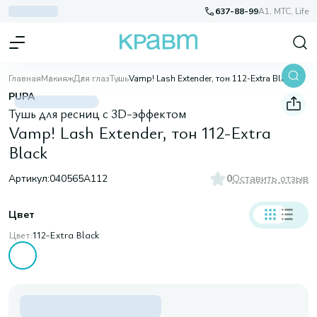
637-88-99
A1, МТС, Life
Главная
Макияж
Для глаз
Тушь
Vamp! Lash Extender, тон 112-Extra Black
PUPA
Тушь для ресниц c 3D-эффектом
Vamp! Lash Extender, тон 112-Extra
Black
Артикул:
040565A112
0
Оставить отзыв
Цвет
Цвет:
112-Extra Black