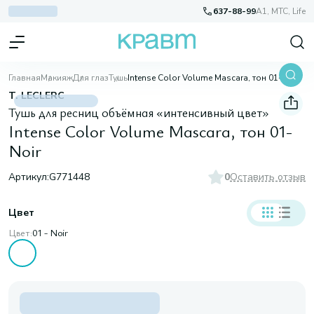
637-88-99
A1, МТС, Life
Главная
Макияж
Для глаз
Тушь
Intense Color Volume Mascara, тон 01-Noir
T. LECLERC
Тушь для ресниц объёмная «интенсивный цвет»
Intense Color Volume Mascara, тон 01-
Noir
Артикул:
G771448
0
Оставить отзыв
Цвет
Цвет:
01 - Noir