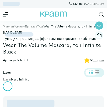
637-88-99
A1, МТС, Life
Главная
Макияж
Для глаз
Тушь
Wear The Volume Mascara, тон Infinite Black
NAJ OLEARI
Тушь для ресниц с эффектом панорамного объёма
Wear The Volume Mascara, тон Infinite
Black
Артикул:
582601
5
1 отзыв
Цвет
Цвет:
Nero Infinito