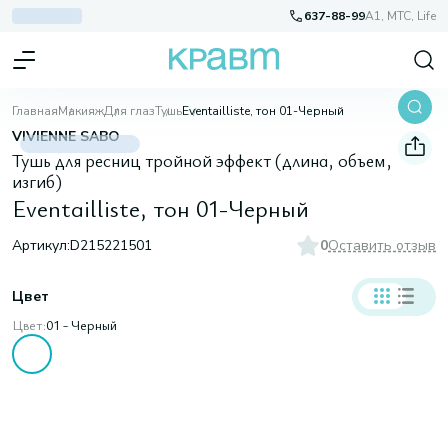
637-88-99
A1, МТС, Life
Главная
Макияж
Для глаз
Тушь
Eventailliste, тон 01-Черный
VIVIENNE SABO
Тушь для ресниц тройной эффект (длина, объем,
изгиб)
Eventailliste, тон 01-Черный
Артикул:
D215221501
0
Оставить отзыв
Цвет
Цвет:
01 - Черный