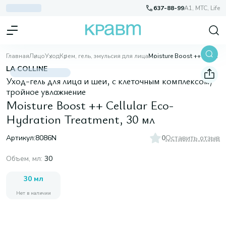
637-88-99
A1, МТС, Life
Главная
Лицо
Уход
Крем, гель, эмульсия для лица
Moisture Boost ++ Cellular Eco-Hydration Treatment, 30 мл
LA COLLINE
Уход-гель для лица и шеи, с клеточным комплексом/
тройное увлажнение
Moisture Boost ++ Cellular Eco-
Hydration Treatment, 30 мл
Артикул:
8086N
0
Оставить отзыв
Объем, мл
:
30
30 мл
Нет в наличии