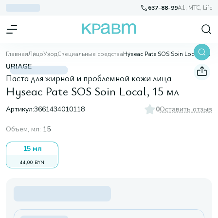
637-88-99
A1, МТС, Life
Главная
Лицо
Уход
Специальные средства
Hyseac Pate SOS Soin Local, 15 мл
URIAGE
Паста для жирной и проблемной кожи лица
Hyseac Pate SOS Soin Local, 15 мл
Артикул:
3661434010118
0
Оставить отзыв
Объем, мл
:
15
15 мл
44,00 BYN