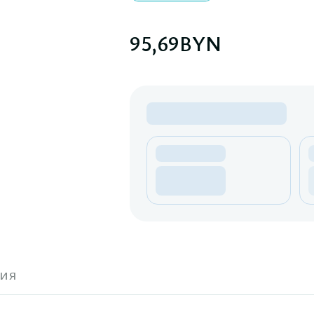
95,69
BYN
ия