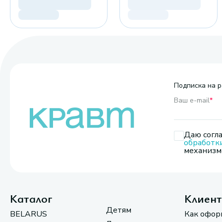
Подписка на р
Ваш e-mail
*
Даю согла
обработк
механизмо
Каталог
Клиен
Детям
BELARUS
Как офор