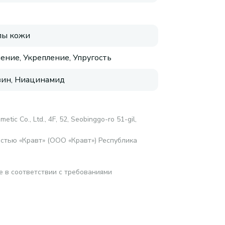
пы кожи
ение, Укрепление, Упругость
ин, Ниацинамид
metic Co., Ltd., 4F, 52, Seobinggo-ro 51-gil,
стью «Кравт» (ООО «Кравт») Республика
е в соответствии с требованиями