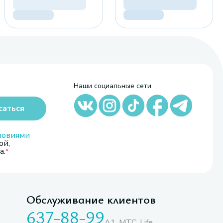
Наши социальные сети
саться
ловиями
ой,
а.
Обслуживание клиентов
637-88-99
A1, МТС, Life