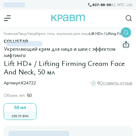
637-88-99
A1, МТС, Life
Главная
Лицо
Уход
Крем, гель, эмульсия для лица
Lift HD+ / Lifting Firming Cream Face And Neck, 50 мл
COLLISTAR
Укрепляющий крем для лица и шеи с эффектом
лифтинга
Lift HD+ / Lifting Firming Cream Face
And Neck, 50 мл
Артикул:
K24722
0
Оставить отзыв
Объем, мл
:
50
50 мл
255,79 BYN