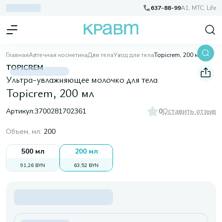
637-88-99
A1, МТС, Life
Главная
Аптечная косметика
Для тела
Уход для тела
Topicrem, 200 мл
TOPICREM
Ультра-увлажняющее молочко для тела
Topicrem, 200 мл
Артикул:
3700281702361
0
Оставить отзыв
Объем, мл
:
200
500 мл
200 мл
91,26 BYN
63,52 BYN