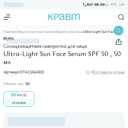
637-88-99
A1, МТС, Life
Главная
Лицо
Солнечная линия
Защита для лица
Ultra-Light Sun Face Serum SPF 50 , 50 мл
PUPA
Солнцезащитная сыворотка для лица
Ultra-Light Sun Face Serum SPF 50 , 50
мл
Артикул:
0TA116A001
0
Оставить отзыв
Объем, мл
:
50
50 мл
76,26 BYN