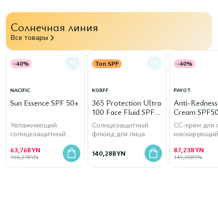
Солнечная линия
Все товары
-40%
Топ SPF
-40%
NACIFIC
KORFF
PAYOT
Sun Essence SPF 50+
365 Protection Ultra
Anti-Rednes
100 Face Fluid SPF
Cream SPF50
50+
Увлажняющий
Солнцезащитный
СС-крем для 
солнцезащитный
флюид для лица
маскирующи
крем для лица
покраснения
63,76
BYN
87,23
BYN
140,28
BYN
106,27
BYN
145,38
BYN