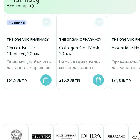
Все товары
Новинка
THE ORGANIC PHARMACY
THE ORGANIC PHARMACY
THE ORGANIC P
Carrot Butter
Collagen Gel Mask,
Essential Skin
Cleanser, 50 мл
50 мл
Очищающий бальзам
Несмываемая гель-
Органически
для лица с морковью
маска для лица с
для ухода за
морским коллагеном
161,99
BYN
215,99
BYN
171,01
BYN