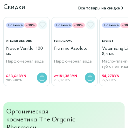
Скидки
Все товары на скидке
Новинка
-30%
Новинка
-30%
Новинка
-3
ATELIER DES ORS
FERRAGAMO
EVERBY
Novae Vanilla, 100
Fiamma Assoluta
Volumizing Lip
мл
8,5 мл
Парфюмерная вода
Парфюмерная вода
Масло-пламп
губ с пептид
633,66
BYN
от
181,38
BYN
54,27
BYN
905,23
BYN
259,12
BYN
77,53
BYN
Органическая
косметика The Organic
Pharmacy