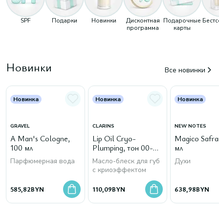
SPF
Подарки
Новинки
Дисконтная
Подарочные
Бест
программа
карты
Новинки
Все новинки
Новинка
Новинка
Новинка
GRAVEL
CLARINS
NEW NOTES
A Man's Cologne,
Lip Oil Cryo-
Magico Safra
100 мл
Plumping, тон 00-
мл
Cryo Mint
Парфюмерная вода
Масло-блеск для губ
Духи
с криоэффектом
585,82
BYN
110,09
BYN
638,98
BYN