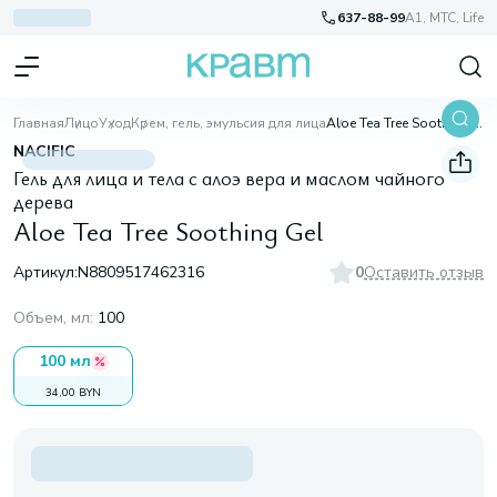
637-88-99
A1, МТС, Life
Главная
Лицо
Уход
Крем, гель, эмульсия для лица
Aloe Tea Tree Soothing Gel
NACIFIC
Гель для лица и тела с алоэ вера и маслом чайного
дерева
Aloe Tea Tree Soothing Gel
Артикул:
N8809517462316
0
Оставить отзыв
Объем, мл
:
100
100 мл
34,00 BYN