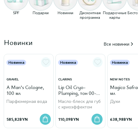
SPF
Подарки
Новинки
Дисконтная
Подарочные
Бест
программа
карты
Новинки
Все новинки
Новинка
Новинка
Новинка
GRAVEL
CLARINS
NEW NOTES
A Man's Cologne,
Lip Oil Cryo-
Magico Safra
100 мл
Plumping, тон 00-
мл
Cryo Mint
Парфюмерная вода
Масло-блеск для губ
Духи
с криоэффектом
585,82
BYN
110,09
BYN
638,98
BYN