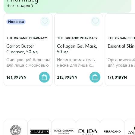
Все товары
Новинка
THE ORGANIC PHARMACY
THE ORGANIC PHARMACY
THE ORGANIC P
Carrot Butter
Collagen Gel Mask,
Essential Skin
Cleanser, 50 мл
50 мл
Очищающий бальзам
Несмываемая гель-
Органически
для лица с морковью
маска для лица с
для ухода за
морским коллагеном
161,99
BYN
215,99
BYN
171,01
BYN