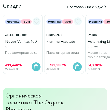
Скидки
Все товары на скидке
Новинка
-30%
Новинка
-30%
Новинка
-3
ATELIER DES ORS
FERRAGAMO
EVERBY
Novae Vanilla, 100
Fiamma Assoluta
Volumizing Lip
мл
8,5 мл
Парфюмерная вода
Парфюмерная вода
Масло-пламп
губ с пептид
633,66
BYN
от
181,38
BYN
54,27
BYN
905,23
BYN
259,12
BYN
77,53
BYN
Органическая
косметика The Organic
Pharmacy