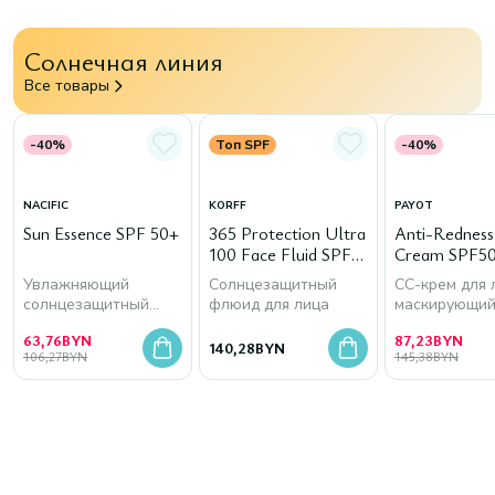
Солнечная линия
Все товары
-40%
Топ SPF
-40%
NACIFIC
KORFF
PAYOT
Sun Essence SPF 50+
365 Protection Ultra
Anti-Rednes
100 Face Fluid SPF
Cream SPF50
50+
Увлажняющий
Солнцезащитный
СС-крем для 
солнцезащитный
флюид для лица
маскирующи
крем для лица
покраснения
63,76
BYN
87,23
BYN
140,28
BYN
106,27
BYN
145,38
BYN