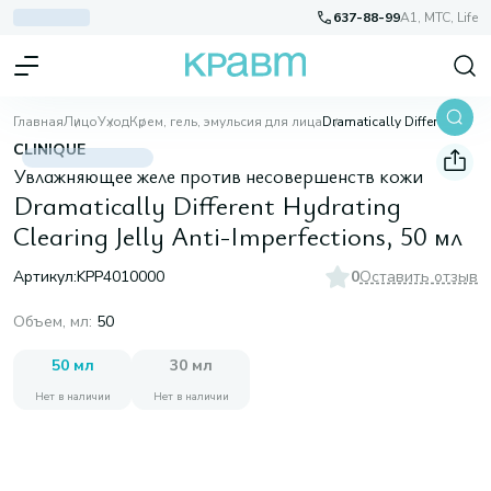
637-88-99
A1, МТС, Life
Главная
Лицо
Уход
Крем, гель, эмульсия для лица
Dramatically Different Hydrating Clearing Jelly Anti-Imperfections, 50 мл
CLINIQUE
Увлажняющее желе против несовершенств кожи
Dramatically Different Hydrating
Clearing Jelly Anti-Imperfections, 50 мл
Артикул:
KPP4010000
0
Оставить отзыв
Объем, мл
:
50
50 мл
30 мл
Нет в наличии
Нет в наличии