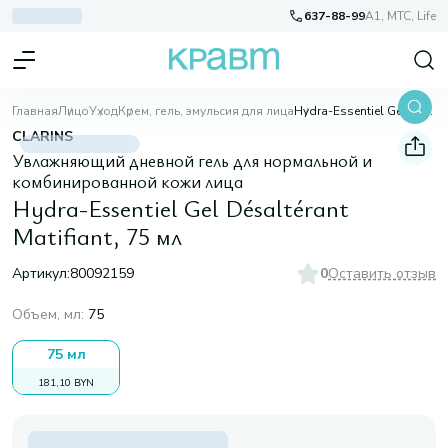
637-88-99
A1, МТС, Life
Главная
Лицо
Уход
Крем, гель, эмульсия для лица
Hydra-Essentiel Gel Désaltérant Matifiant, 75 мл
CLARINS
Увлажняющий дневной гель для нормальной и
комбинированной кожи лица
Hydra-Essentiel Gel Désaltérant
Matifiant, 75 мл
Артикул:
80092159
0
Оставить отзыв
Объем, мл
:
75
75 мл
181,10 BYN