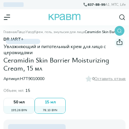
637-88-99
A1, МТС, Life
Главная
Лицо
Уход
Крем, гель, эмульсия для лица
Ceramidin Skin Barrier Moisturizing Cream, 15 мл
DR JART+
Увлажняющий и питательный крем для лица с
церамидами
Ceramidin Skin Barrier Moisturizing
Cream, 15 мл
Артикул:
H7T9010000
0
Оставить отзыв
Объем, мл
:
15
50 мл
15 мл
195,26 BYN
78,10 BYN