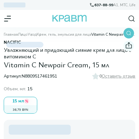
637-88-99
A1, МТС, Life
Главная
Лицо
Уход
Крем, гель, эмульсия для лица
Vitamin C Newpair Cream, 15 мл
NACIFIC
Увлажняющий и придающий сияние крем для лица с
витамином С
Vitamin C Newpair Cream, 15 мл
Артикул:
N8809517461951
0
Оставить отзыв
Объем, мл
:
15
15 мл
36,79 BYN