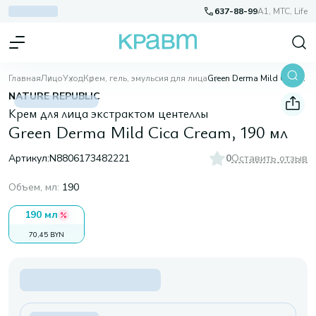
637-88-99
A1, МТС, Life
Главная
Лицо
Уход
Крем, гель, эмульсия для лица
Green Derma Mild Cica Cream, 190 мл
NATURE REPUBLIC
Крем для лица экстрактом центеллы
Green Derma Mild Cica Cream, 190 мл
Артикул:
N8806173482221
0
Оставить отзыв
Объем, мл
:
190
190 мл
70,45 BYN