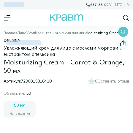
637-88-99
A1, МТС, Life
Главная
Лицо
Уход
Крем, гель, эмульсия для лица
Moisturizing Cream - Carrot & Orange, 50 мл
DR. SEA
Увлажняющий крем для лица с маслами моркови и
экстрактом апельсина
Moisturizing Cream - Carrot & Orange,
50 мл
Артикул:
7290015816410
0
Оставить отзыв
Объем, мл
:
50
50 мл
Нет в наличии