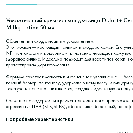
Увлажняющий крем-лосьон для лица Dr.Jart+ Ceram
Milky Lotion 50 мл
Облегченный уход с мощным увлажнением.
Этот лосьон — настоящий чемпион в уходе за кожей. Его уль
NP, пантенолом и глицерином, мгновенно насыщает кожу влаг
здоровое сияние. Идеально подходит для всех типов кожи, вк
протестирован дерматологами.
Формула сочетает легкость и интенсивное увлажнение — бла
кожный барьер, пантенолу, удерживающему влагу, и глицери
текстура мгновенно впитывается, создавая идеальную основу 
Средство не содержит ингредиентов животного происхождения
агрессивных ПАВ (SLS/SLES), обеспечивая бережный, но эффе
Подробные характеристики