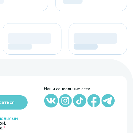
Наши социальные сети
саться
ловиями
ой,
а.