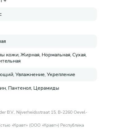
RT+
с
ая
пы кожи, Жирная, Нормальная, Сухая,
ительная
ющий, Увлажнение, Укрепление
ин, Пантенол, Церамиды
er B.V., Nijverheidsstraat 15, B-2260 Oevel-
стью «Кравт» (ООО «Кравт») Республика