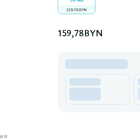
50 мл
159,78 BYN
159,78
BYN
ия