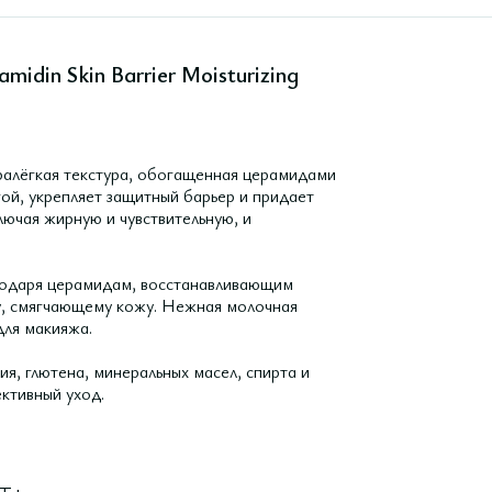
idin Skin Barrier Moisturizing
тралёгкая текстура, обогащенная церамидами
ой, укрепляет защитный барьер и придает
лючая жирную и чувствительную, и
годаря церамидам, восстанавливающим
ну, смягчающему кожу. Нежная молочная
для макияжа.
, глютена, минеральных масел, спирта и
ктивный уход.