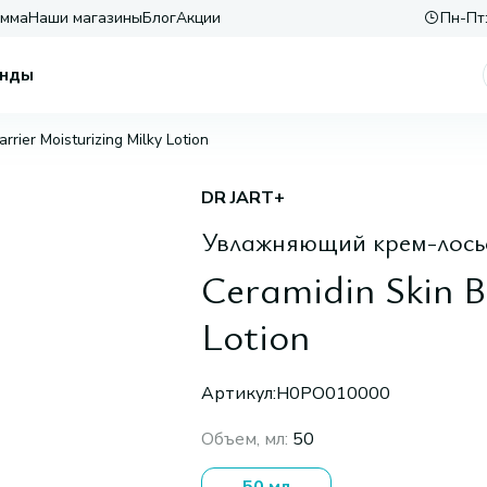
амма
Наши магазины
Блог
Акции
Пн-Пт:
нды
rrier Moisturizing Milky Lotion
DR JART+
Увлажняющий крем-лось
Ceramidin Skin B
Lotion
Артикул:
H0PO010000
Объем, мл
:
50