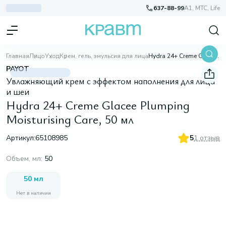
637-88-99
A1, МТС, Life
Главная
Лицо
Уход
Крем, гель, эмульсия для лица
Hydra 24+ Creme Glacee Plumping Moisturising Care, 50 мл
PAYOT
Увлажняющий крем с эффектом наполнения для лица
и шеи
Hydra 24+ Creme Glacee Plumping
Moisturising Care, 50 мл
Артикул:
65108985
5
1 отзыв
Объем, мл
:
50
50 мл
Нет в наличии