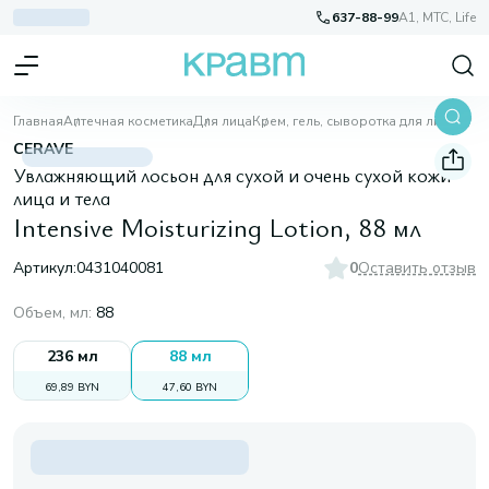
637-88-99
A1, МТС, Life
Главная
Аптечная косметика
Для лица
Крем, гель, сыворотка для лица
Intensive Moisturizing Lotion, 88 мл
CERAVE
Увлажняющий лосьон для сухой и очень сухой кожи
лица и тела
Intensive Moisturizing Lotion, 88 мл
Артикул:
0431040081
0
Оставить отзыв
Объем, мл
:
88
236 мл
88 мл
69,89 BYN
47,60 BYN