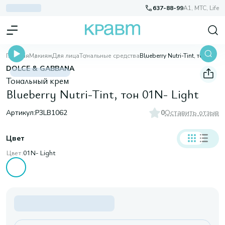
637-88-99
A1, МТС, Life
Главная
Макияж
Для лица
Тональные средства
Blueberry Nutri-Tint, тон 01N- Light
DOLCE & GABBANA
Тональный крем
Blueberry Nutri-Tint, тон 01N- Light
Артикул:
P3LB1062
0
Оставить отзыв
Цвет
Цвет:
01N- Light