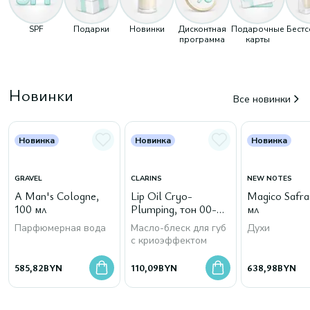
SPF
Подарки
Новинки
Дисконтная
Подарочные
Бест
программа
карты
Новинки
Все новинки
Новинка
Новинка
Новинка
GRAVEL
CLARINS
NEW NOTES
A Man's Cologne,
Lip Oil Cryo-
Magico Safra
100 мл
Plumping, тон 00-
мл
Cryo Mint
Парфюмерная вода
Масло-блеск для губ
Духи
с криоэффектом
585,82
BYN
110,09
BYN
638,98
BYN