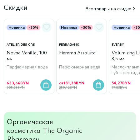
Скидки
Все товары на скидке
Новинка
-30%
Новинка
-30%
Новинка
-3
ATELIER DES ORS
FERRAGAMO
EVERBY
Novae Vanilla, 100
Fiamma Assoluta
Volumizing Lip
мл
8,5 мл
Парфюмерная вода
Парфюмерная вода
Масло-пламп
губ с пептид
633,66
BYN
от
181,38
BYN
54,27
BYN
905,23
BYN
259,12
BYN
77,53
BYN
Органическая
косметика The Organic
Pharmacy