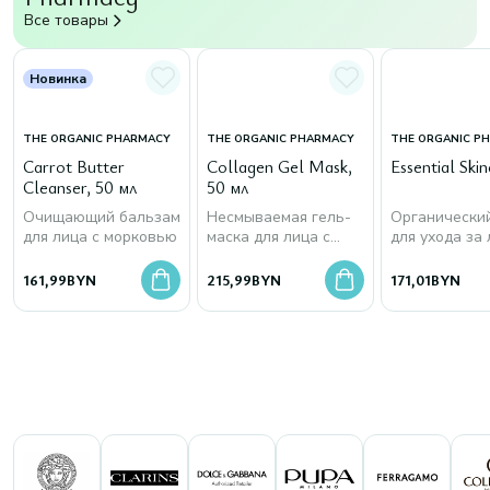
Все товары
Новинка
THE ORGANIC PHARMACY
THE ORGANIC PHARMACY
THE ORGANIC P
Carrot Butter
Collagen Gel Mask,
Essential Skin
Cleanser, 50 мл
50 мл
Очищающий бальзам
Несмываемая гель-
Органически
для лица с морковью
маска для лица с
для ухода за
морским коллагеном
161,99
BYN
215,99
BYN
171,01
BYN