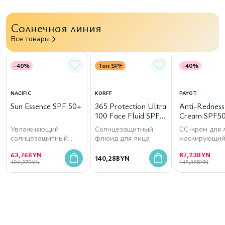
Солнечная линия
Все товары
-40%
Топ SPF
-40%
NACIFIC
KORFF
PAYOT
Sun Essence SPF 50+
365 Protection Ultra
Anti-Rednes
100 Face Fluid SPF
Cream SPF50
50+
Увлажняющий
Солнцезащитный
СС-крем для 
солнцезащитный
флюид для лица
маскирующи
крем для лица
покраснения
63,76
BYN
87,23
BYN
140,28
BYN
106,27
BYN
145,38
BYN