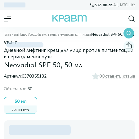
637-88-99
A1, МТС, Life
Главная
Лицо
Уход
Крем, гель, эмульсия для лица
Neovadiol SPF 50, 50 мл
VICHY
Дневной лифтинг крем для лица против пигментации
в период менопаузы
Neovadiol SPF 50, 50 мл
Артикул:
0370355132
0
Оставить отзыв
Объем, мл
:
50
50 мл
229,33 BYN