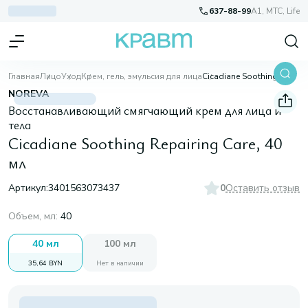
637-88-99
A1, МТС, Life
Главная
Лицо
Уход
Крем, гель, эмульсия для лица
Cicadiane Soothing Repairing Care, 40 мл
NOREVA
Восстанавливающий cмягчающий крем для лица и
тела
Cicadiane Soothing Repairing Care, 40
мл
Артикул:
3401563073437
0
Оставить отзыв
Объем, мл
:
40
40 мл
100 мл
35,64 BYN
Нет в наличии