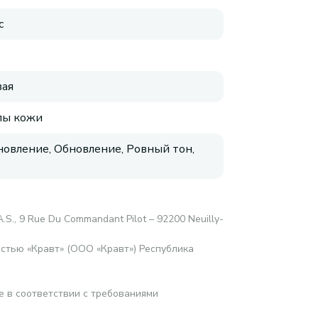
с
ая
пы кожи
новление, Обновление, Ровный тон,
е
.A.S., 9 Rue Du Commandant Pilot – 92200 Neuilly-
стью «Кравт» (ООО «Кравт») Республика
е в соответствии с требованиями