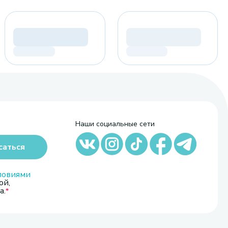
Наши социальные сети
саться
ловиями
ой,
а.