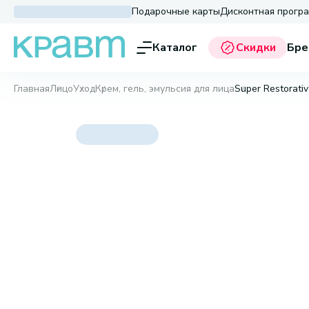
Подарочные карты
Дисконтная прогр
Каталог
Скидки
Бре
Главная
Лицо
Уход
Крем, гель, эмульсия для лица
Super Restorati