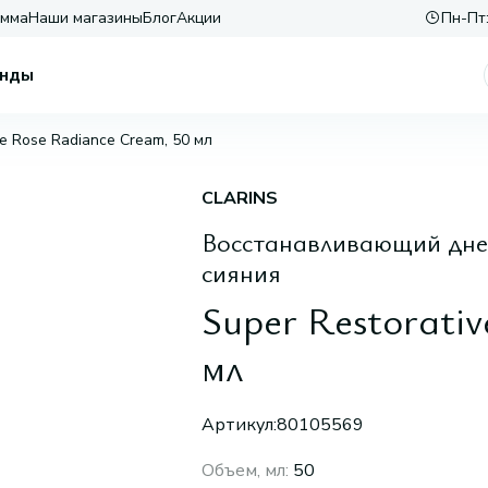
амма
Наши магазины
Блог
Акции
Пн-Пт:
нды
ve Rose Radiance Cream, 50 мл
CLARINS
Восстанавливающий днев
сияния
Super Restorati
мл
Артикул:
80105569
Объем, мл
:
50