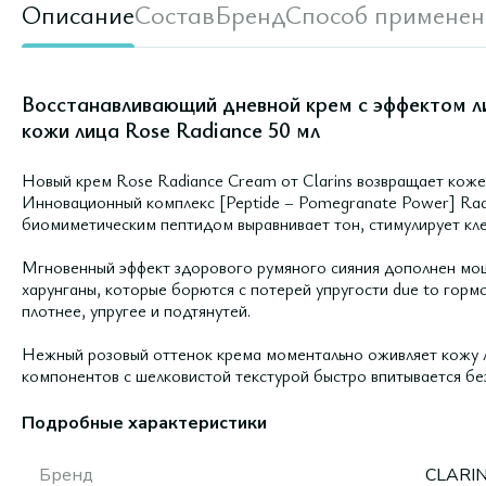
Описание
Состав
Бренд
Способ применен
Восстанавливающий дневной крем с эффектом ли
кожи лица Rose Radiance 50 мл
Новый крем Rose Radiance Cream от Clarins возвращает коже
Инновационный комплекс [Peptide – Pomegranate Power] Radi
биомиметическим пептидом выравнивает тон, стимулирует кл
Мгновенный эффект здорового румяного сияния дополнен мощ
харунганы, которые борются с потерей упругости due to горм
плотнее, упругее и подтянутей.
Нежный розовый оттенок крема моментально оживляет кожу л
компонентов с шелковистой текстурой быстро впитывается бе
Подробные характеристики
Бренд
CLARI