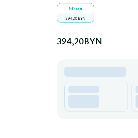
50 мл
394,20 BYN
394,20
BYN