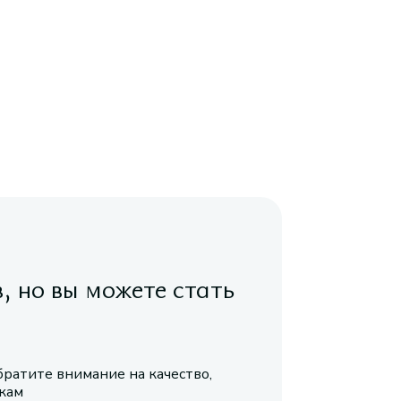
в, но вы можете стать
братите внимание на качество,
икам