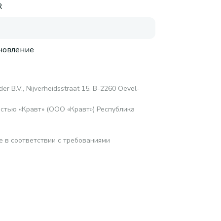
R
новление
er B.V., Nijverheidsstraat 15, B-2260 Oevel-
стью «Кравт» (ООО «Кравт») Республика
е в соответствии с требованиями