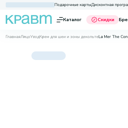
Подарочные карты
Дисконтная прогр
Каталог
Скидки
Бре
Главная
Лицо
Уход
Крем для шеи и зоны декольте
La Mer The Con