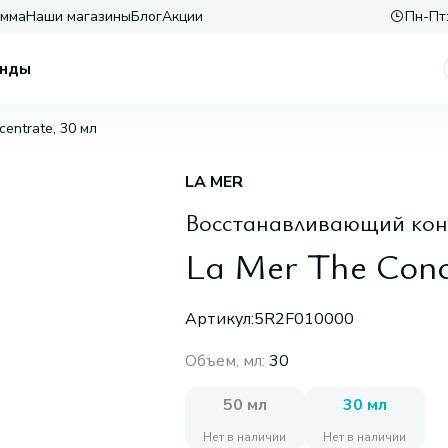
амма
Наши магазины
Блог
Акции
Пн-Пт:
нды
centrate, 30 мл
LA MER
Восстанавливающий конц
La Mer The Conc
Артикул:
5R2F010000
Объем, мл
:
30
50 мл
30 мл
Нет в наличии
Нет в наличии