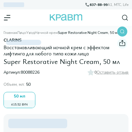
637-88-99
A1, МТС, Life
Главная
Лицо
Уход
Ночной крем
Super Restorative Night Cream, 50 мл
CLARINS
Восстанавливающий ночной крем с эффектом
лифтинга для любого типа кожи лица
Super Restorative Night Cream, 50 мл
Артикул:
80088226
0
Оставить отзыв
Объем, мл
:
50
50 мл
415,52 BYN