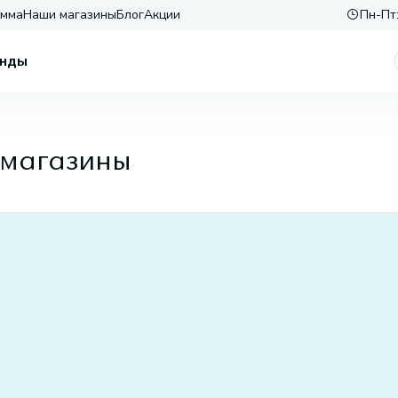
амма
Наши магазины
Блог
Акции
Пн-Пт:
нды
магазины