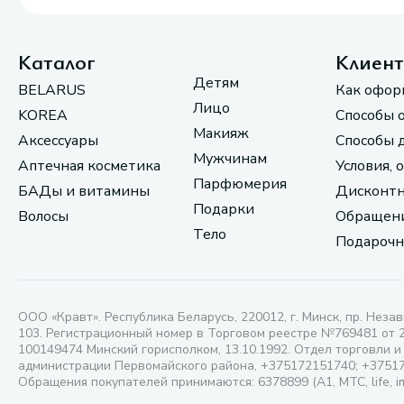
Каталог
Клиен
Детям
BELARUS
Как офор
Лицо
KOREA
Способы 
Макияж
Аксессуары
Способы 
Мужчинам
Аптечная косметика
Условия, 
Парфюмерия
БАДы и витамины
Дисконтн
Подарки
Волосы
Обращени
Тело
Подарочн
ООО «Кравт». Республика Беларусь, 220012, г. Минск, пр. Незав
103. Регистрационный номер в Торговом реестре №769481 от 
100149474 Минский горисполком, 13.10.1992. Отдел торговли и
администрации Первомайского района, +375172151740; +3751
Обращения покупателей принимаются: 6378899 (А1, МТС, life, i