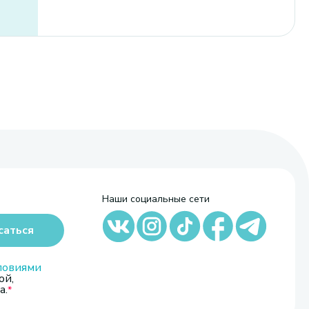
Наши социальные сети
саться
ловиями
ой,
а.