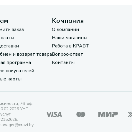
там
Компания
мить заказ
О компании
оплаты
Наши магазины
доставки
Работа в КРАВТ
обмен и возврат товара
Вопрос-ответ
ая программа
Контакты
е покупателей
ые карты
исимости, 76, оф.
20.02.2026 УНП
 услуг
72152626.
manager@cravt.by.