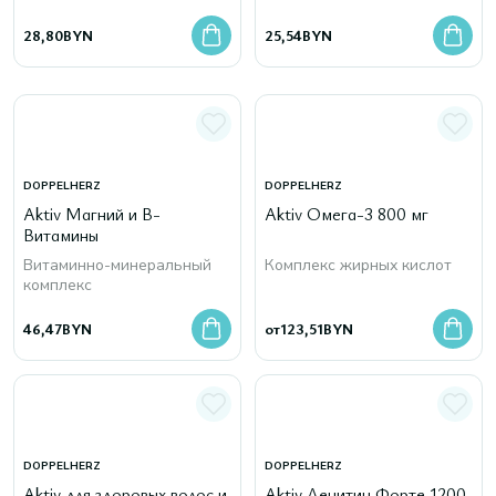
28,80
BYN
25,54
BYN
DOPPELHERZ
DOPPELHERZ
Aktiv Магний и B-
Aktiv Омега-3 800 мг
Витамины
Витаминно-минеральный
Комплекс жирных кислот
комплекс
46,47
BYN
от
123,51
BYN
DOPPELHERZ
DOPPELHERZ
Aktiv для здоровых волос и
Aktiv Лецитин Форте 1200