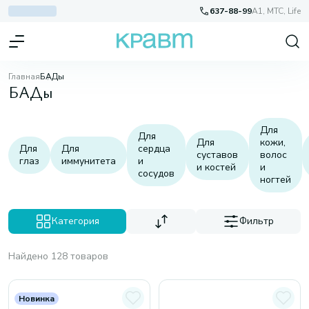
637-88-99
A1, МТС, Life
Главная
БАДы
БАДы
Для
Для
Для
кожи,
Для
Для
сердца
суставов
волос
глаз
иммунитета
и
и костей
и
сосудов
ногтей
Категория
Фильтр
Найдено 128 товаров
Новинка