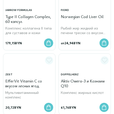
JARROW FORMULAS
FJORD
Type II Collagen Complex,
Norwegian Cod Liver Oil
60 капсул
Комплекс коллагена II типа
Рыбий жир жидкий из
для суставов и кожи
печени трески со вкусом
лимона
179,15
BYN
от
24,94
BYN
ZEST
DOPPELHERZ
EfferVit Vitamin С со
Aktiv Омега-3 и Коэнзим
вкусом лесных ягод
Q10
Мультивитаминный
Комплекс жирных кислот
комплекс
20,72
BYN
61,76
BYN