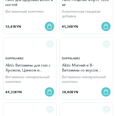
ногтей
мг
Витаминный комплекс
Комплексная пищевая
добавка
53,41
BYN
45,24
BYN
DOPPELHERZ
DOPPELHERZ
Aktiv Витамины для глаз с
Aktiv Магний и B-
Хромом, Цинком и
Витамины со вкусом
Селеном
лимона и грейпфрута
Витаминно-минеральный
Витаминно-минеральный
комплекс
комплекс
49,33
BYN
28,80
BYN