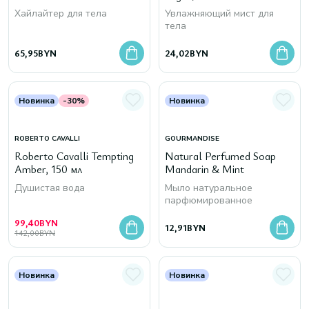
Хайлайтер для тела
Увлажняющий мист для
тела
65,95
BYN
24,02
BYN
Новинка
-30%
Новинка
ROBERTO CAVALLI
GOURMANDISE
Roberto Cavalli Tempting
Natural Perfumed Soap
Amber, 150 мл
Mandarin & Mint
Душистая вода
Мыло натуральное
парфюмированное
99,40
BYN
12,91
BYN
142,00
BYN
Новинка
Новинка