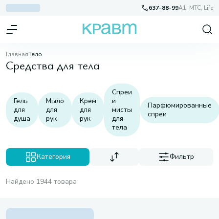
637-88-99
A1, МТС, Life
Главная
Тело
Средства для тела
Спреи
Гель
Мыло
Крем
и
Парфюмированные
для
для
для
мисты
спреи
душа
рук
рук
для
тела
Категория
Фильтр
Найдено 1944 товара