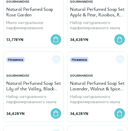
GOURMANDISE
GOURMANDISE
Natural Perfumed Soap
Natural Perfumed Soap Set
Rose Garden
Apple & Pear, Rooibos, Red
Berries
Мыло натуральное
Набор натурального
парфюмированное
парфюмированного мыла
13,77
BYN
34,42
BYN
Новинка
Новинка
GOURMANDISE
GOURMANDISE
Natural Perfumed Soap Set
Natural Perfumed Soap Set
Lily of the Valley, Black
Lavender, Walnut & Spices,
Orchid, White Garden
Almond
Набор натурального
Набор натурального
парфюмированного мыла
парфюмированного мыла
34,42
BYN
34,42
BYN