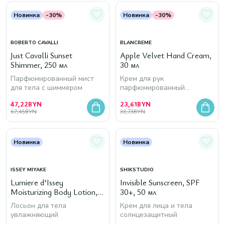
Новинка
-30%
Новинка
-30%
ROBERTO CAVALLI
BLANCREME
Just Cavalli Sunset
Apple Velvet Hand Cream,
Shimmer, 250 мл
30 мл
Парфюмированный мист
Крем для рук
для тела с шиммером
парфюмированный
бархатистый
47,22
BYN
23,61
BYN
67,45
BYN
33,73
BYN
Новинка
Новинка
ISSEY MIYAKE
SHIKSTUDIO
Lumiere d'Issey
Invisible Sunscreen, SPF
Moisturizing Body Lotion,
30+, 50 мл
200 мл
Лосьон для тела
Крем для лица и тела
увлажняющий
солнцезащитный