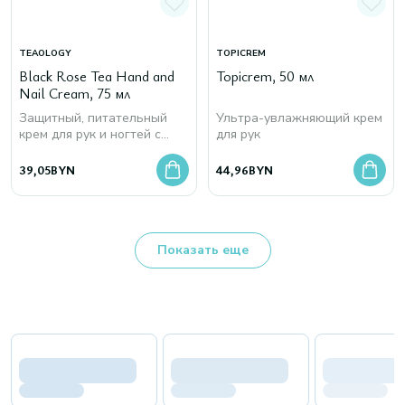
TEAOLOGY
TOPICREM
Black Rose Tea Hand and
Topicrem, 50 мл
Nail Cream, 75 мл
Защитный, питательный
Ультра-увлажняющий крем
крем для рук и ногтей с
для рук
настоем черного чая,
маслом ши и экстрактом
39,05
BYN
44,96
BYN
роз
Показать еще