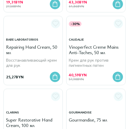
19,31
BYN
43,30
BYN
27,58
BYN
61,86
BYN
-30%
BABE LABORATORIOS
CAUDALIE
Repairing Hand Cream, 50
Vinoperfect Creme Mains
мл
Anti-Taches, 50 мл
Восстанавливающий крем
Крем для рук против
для рук
пигментных пятен
40,59
BYN
25,27
BYN
57,98
BYN
CLARINS
GOURMANDISE
Super Restorative Hand
Gourmandise, 75 мл
Cream, 100 мл