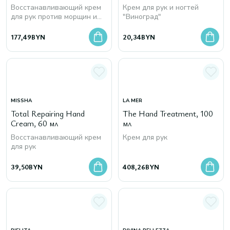
Восстанавливающий крем
Крем для рук и ногтей
для рук против морщин и
"Виноград"
пигментных пятен
177,49
BYN
20,34
BYN
MISSHA
LA MER
Total Repairing Hand
The Hand Treatment, 100
Cream, 60 мл
мл
Восстанавливающий крем
Крем для рук
для рук
39,50
BYN
408,26
BYN