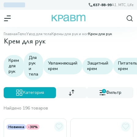
637-88-99
A1, МТС, Life
Главная
Тело
Уход для тела
Кремы для рук и ног
Крем для рук
Крем для рук
Для
Крем
рук
Увлажняющий
Защитный
Питател
для
и
крем
крем
крем
рук
тела
Категория
2
Фильтр
Найдено 196 товаров
Новинка
-30%