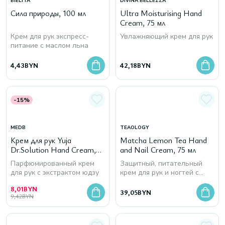
BIELITA
DIVINA BELLEZZA
Сила природы, 100 мл
Ultra Moisturising Hand
Cream, 75 мл
Крем для рук экспресс-
Увлажняющий крем для рук
питание с маслом льна
4,43
BYN
42,18
BYN
-15%
MEDB
TEAOLOGY
Крем для рук Yuja
Matcha Lemon Tea Hand
Dr.Solution Hand Cream,
and Nail Cream, 75 мл
70 мл
Парфюмированный крем
Защитный, питательный
для рук с экстрактом юдзу
крем для рук и ногтей с
настоем чая матча, маслом
8,01
BYN
ши и экстрактом лимона
39,05
BYN
9,42
BYN