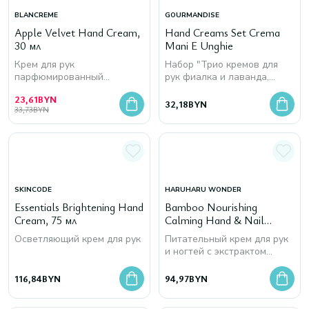
BLANCREME
GOURMANDISE
Apple Velvet Hand Cream,
Hand Creams Set Crema
30 мл
Mani E Unghie
Крем для рук
Набор "Трио кремов для
парфюмированный
рук фиалка и лаванда,
бархатистый
орхидея, сицилийский
23,61
BYN
апельсин"
32,18
BYN
33,73
BYN
SKINCODE
HARUHARU WONDER
Essentials Brightening Hand
Bamboo Nourishing
Cream, 75 мл
Calming Hand & Nail
Cream
Осветляющий крем для рук
Питательный крем для рук
и ногтей с экстрактом
бамбука
116,84
BYN
94,97
BYN