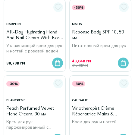
-30%
DARPHIN
MATIS
All-Day Hydrating Hand
Reponse Body SPF 10, 50
And Nail Cream With Rose
мл
Water, 75 мл
Увлажняющий крем для рук
Питательный крем для рук
и ногтей с розовой водой
43,04
BYN
88,78
BYN
61,48
BYN
-30%
-30%
BLANCREME
CAUDALIE
Peach Perfumed Velvet
Vinotherapist Crème
Hand Cream, 30 мл
Réparatrice Mains &
Ongles, 75 мл
Крем для рук
Крем для рук и ногтей
парфюмированный с
персиком