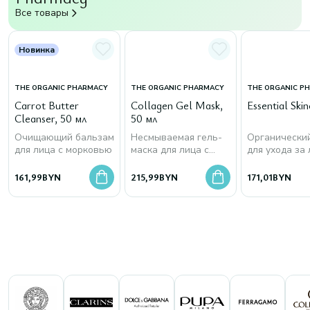
Все товары
Новинка
THE ORGANIC PHARMACY
THE ORGANIC PHARMACY
THE ORGANIC P
Carrot Butter
Collagen Gel Mask,
Essential Skin
Cleanser, 50 мл
50 мл
Очищающий бальзам
Несмываемая гель-
Органически
для лица с морковью
маска для лица с
для ухода за
морским коллагеном
161,99
BYN
215,99
BYN
171,01
BYN