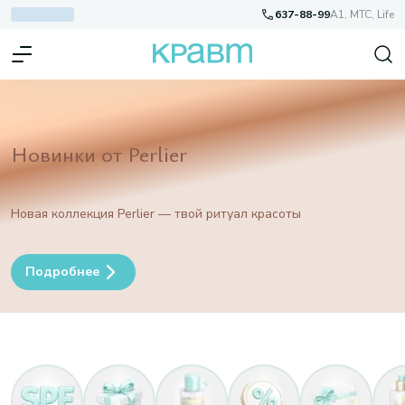
637-88-99
A1, МТС, Life
Новинки от Perlier
Новая коллекция Perlier — твой ритуал красоты
Подробнее