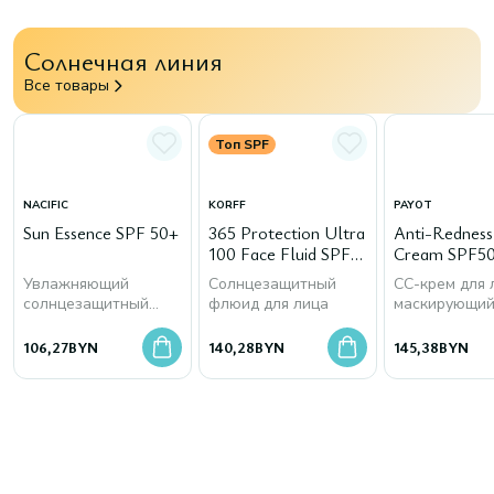
Солнечная линия
Все товары
Топ SPF
NACIFIC
KORFF
PAYOT
Sun Essence SPF 50+
365 Protection Ultra
Anti-Rednes
100 Face Fluid SPF
Cream SPF50
50+
Увлажняющий
Солнцезащитный
СС-крем для 
солнцезащитный
флюид для лица
маскирующи
крем для лица
покраснения
106,27
BYN
140,28
BYN
145,38
BYN