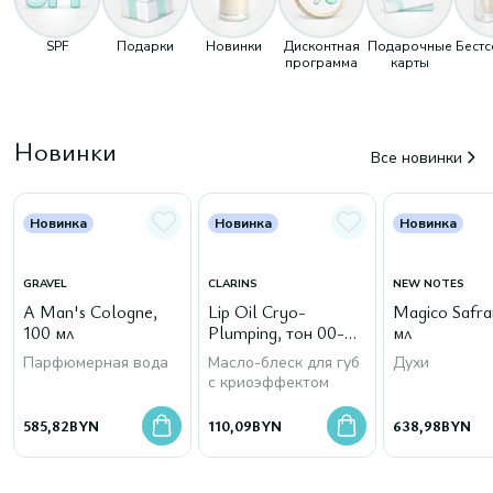
SPF
Подарки
Новинки
Дисконтная
Подарочные
Бест
программа
карты
Новинки
Все новинки
Новинка
Новинка
Новинка
GRAVEL
CLARINS
NEW NOTES
A Man's Cologne,
Lip Oil Cryo-
Magico Safra
100 мл
Plumping, тон 00-
мл
Cryo Mint
Парфюмерная вода
Масло-блеск для губ
Духи
с криоэффектом
585,82
BYN
110,09
BYN
638,98
BYN