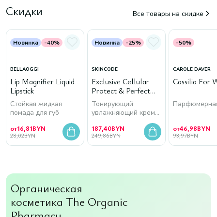
Скидки
Все товары на скидке
Новинка
-40%
Новинка
-25%
-50%
BELLAOGGI
SKINCODE
CAROLE DAVER
Lip Magnifier Liquid
Exclusive Cellular
Cassilia For
Lipstick
Protect & Perfect
Tinted Moisturizer
Стойкая жидкая
Тонирующий
Парфюмерная
SPF 15, 30 мл
помада для губ
увлажняющий крем
для лица
от
16,81
BYN
187,40
BYN
от
46,98
BYN
28,02
BYN
249,86
BYN
93,97
BYN
Органическая
косметика The Organic
Pharmacy