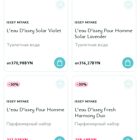
ISSEY MIYAKE
ISSEY MIYAKE
L'eau D'issey Solar Violet
L'eau D'issey Pour Homme
Solar Lavender
Туалетная вода
Туалетная вода
от
370,98
BYN
от
316,27
BYN
-30%
-30%
ISSEY MIYAKE
ISSEY MIYAKE
L'eau D'issey Pour Homme
L'eau D'issey Fresh
Harmony Duo
Парфюмерный набор
Парфюмерный набор
317,03
BYN
259,69
BYN