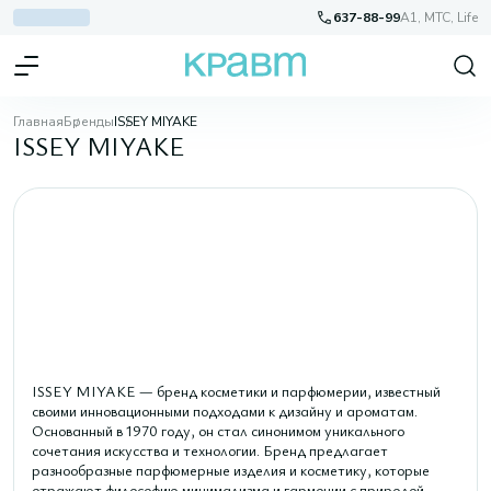
637-88-99
A1, МТС, Life
Главная
Бренды
ISSEY MIYAKE
ISSEY MIYAKE
ISSEY MIYAKE — бренд косметики и парфюмерии, известный
своими инновационными подходами к дизайну и ароматам.
Основанный в 1970 году, он стал синонимом уникального
сочетания искусства и технологии. Бренд предлагает
разнообразные парфюмерные изделия и косметику, которые
отражают философию минимализма и гармонии с природой.