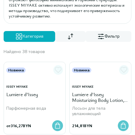
ISSEY MIYAKE активно использует экологические материалы и
методы производства, что подчеркивает его приверженность
устойчивому развитию.
Категория
Фильтр
Найдено 38 товаров
Новинка
Новинка
ISSEY MIYAKE
ISSEY MIYAKE
Lumiere d'Issey
Lumiere d'Issey
Moisturizing Body Lotion,
200 мл
Парфюмерная вода
Лосьон для тела
увлажняющий
от
316,27
BYN
214,81
BYN