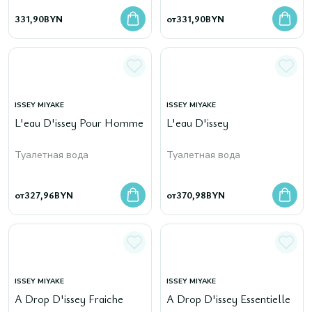
331,90
BYN
от
331,90
BYN
ISSEY MIYAKE
ISSEY MIYAKE
L'eau D'issey Pour Homme
L'eau D'issey
Туалетная вода
Туалетная вода
от
327,96
BYN
от
370,98
BYN
ISSEY MIYAKE
ISSEY MIYAKE
A Drop D'issey Fraiche
A Drop D'issey Essentielle