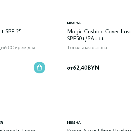
MISSHA
ct SPF 25
Magic Cushion Cover Las
SPF50+/PA+++
ий CC крем для
Тональная основа
от
62,40
BYN
ER
MISSHA
aluronic Toner,
Super Aqua Ultra Hyalro