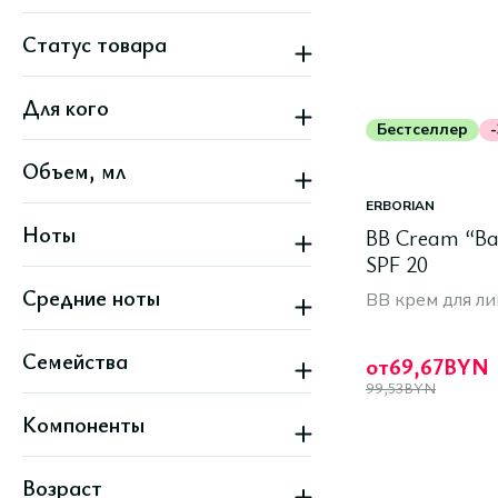
Статус товара
Бестселлер
Для кого
Новинка
Скидка
Бестселлер
Женский
Топ SPF
Объем, мл
Мужской
Унисекс
ERBORIAN
Ноты
BB Cream “Bab
SPF 20
Базилик
Средние ноты
Ветивер
BB крем для ли
Лайм
Базилик
Мандарин
Семейства
Ветивер
Мускус
от
69,67
BYN
Лайм
99,53
BYN
Все варианты
Мускусные
Мандарин
Компоненты
Цветочные
Мускус
Цитрусовые
Все варианты
AHA-кислоты
Возраст
BHA-кислоты