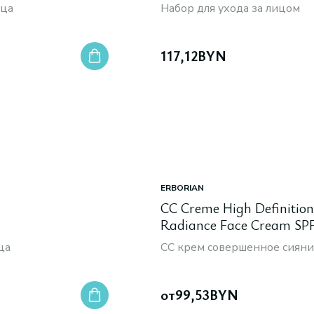
ица
Набор для ухода за лицом
N
117,12
BYN
ERBORIAN
CC Creme High Definition
Radiance Face Cream SPF
ца
СС крем совершенное сиян
от
99,53
BYN