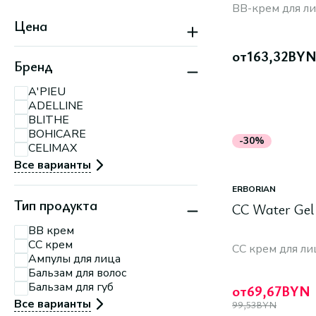
Минск, ТРЦ
BB-крем для л
«Экспобел»,
Цена
пересечение ул.
Мирошниченко и
МКАД
от
163,32
BY
Минск, пр-т
Бренд
Партизанский, 150А
Минск, пр-т
A'PIEU
Партизанский, 79
ADELLINE
Минск, ул.
П.Мстиславца, 11
BLITHE
Минск, ул. Притыцкого,
BOHICARE
156
-30%
CELIMAX
Минск, ул. Тимирязева,
74 А
Все варианты
ERBORIAN
Тип продукта
CC Water Gel
BB крем
CC крем
CC крем для ли
Ампулы для лица
Бальзам для волос
Бальзам для губ
от
69,67
BYN
Все варианты
99,53
BYN