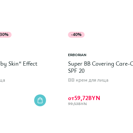
-30%
-40%
ERBORIAN
y Skin“ Effect
Super BB Covering Care-
SPF 20
ца
BB крем для лица
от
59,72
BYN
99,53
BYN