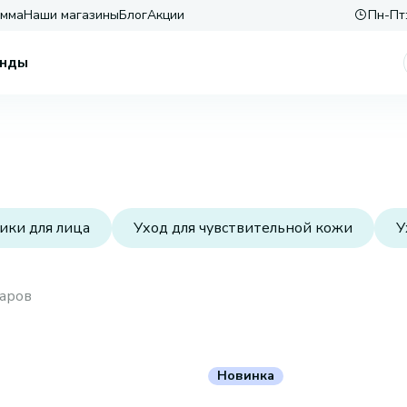
амма
Наши магазины
Блог
Акции
Пн-Пт:
нды
ики для лица
Уход для чувствительной кожи
У
аров
Новинка