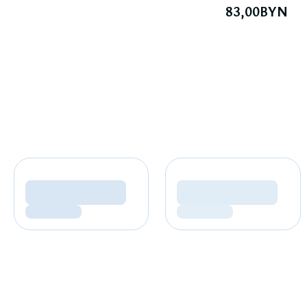
83,00
BYN