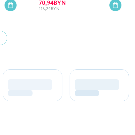
70,94
BYN
118,24
BYN