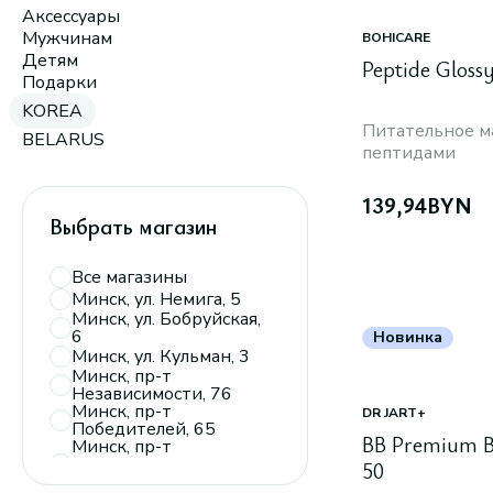
Аксессуары
Мужчинам
BOHICARE
Детям
Peptide Glossy
Подарки
KOREA
Питательное ма
BELARUS
пептидами
139,94
BYN
Выбрать магазин
Все магазины
Минск, ул. Немига, 5
Минск, ул. Бобруйская,
6
Новинка
Минск, ул. Кульман, 3
Минск, пр-т
Независимости, 76
Минск, пр-т
DR JART+
Победителей, 65
BB Premium B
Минск, пр-т
Дзержинского, 104,
50
пав. 110