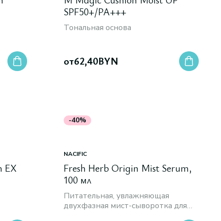
SPF50+/PA+++
Тональная основа
от
62,40
BYN
-40%
NACIFIC
m EX
Fresh Herb Origin Mist Serum,
100 мл
Питательная, увлажняющая
двухфазная мист-сыворотка для
лица