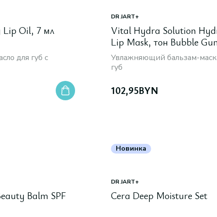
DR JART+
 Lip Oil, 7 мл
Vital Hydra Solution Hyd
Lip Mask, тон Bubble Gu
сло для губ с
Увлажняющий бальзам-маск
губ
102,95
BYN
Новинка
DR JART+
eauty Balm SPF
Cera Deep Moisture Set