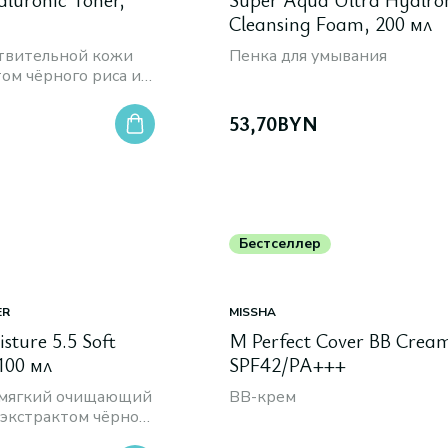
Cleansing Foam, 200 мл
ствительной кожи
Пенка для умывания
том чёрного риса и
кислотой
53,70
BYN
Бестселлер
ER
MISSHA
sture 5.5 Soft
M Perfect Cover BB Crea
 100 мл
SPF42/PA+++
мягкий очищающий
BB-крем
с экстрактом чёрного