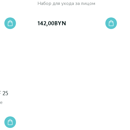
Набор для ухода за лицом
142,00
BYN
 25
ие