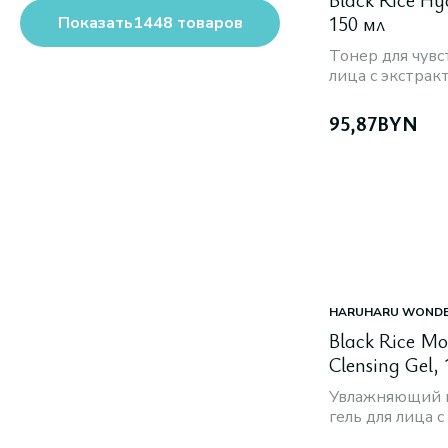
Масло
Black Soybean (Round Lab)
150 мл
Показать
1448
товаров
Все варианты
Ceramidin (Dr.Jart+)
Тонер для чув
Cicapair (Dr.Jart+)
лица с экстрак
Все варианты
гиалуроновой 
95,87
BYN
HARUHARU WOND
Black Rice Moi
Clensing Gel,
Увлажняющий 
гель для лица 
риса