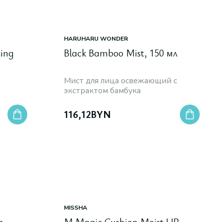
HARUHARU WONDER
ting
Black Bamboo Mist, 150 мл
Мист для лица освежающий с
экстрактом бамбука
116,12
BYN
MISSHA
n
M Magic Cushion Moist UP