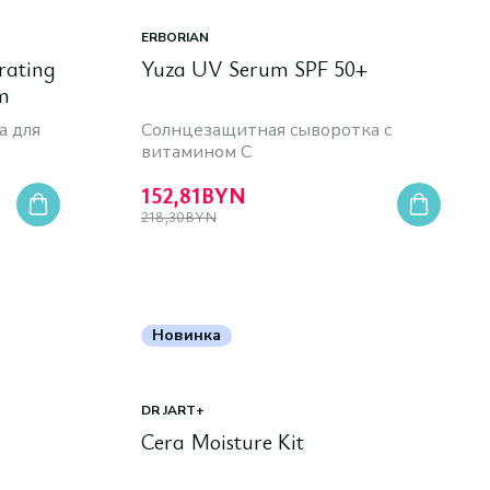
ERBORIAN
rating
Yuza UV Serum SPF 50+
m
а для
Cолнцезащитная сыворотка c
витамином C
152,81
BYN
218,30
BYN
Новинка
DR JART+
Сera Moisture Kit