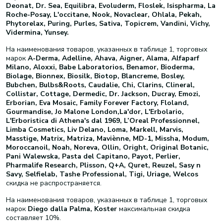
Deonat, Dr. Sea, Equilibra, Evoluderm,
Floslek, Isispharma, La
Roche-Posay, L'occitane, Nook, Novaclear, Ohlala, Pekah,
Phytorelax,
Puring, Purles, Sativa, Topicrem, Vandini, Vichy,
Vidermina, Yunsey.
На наименования товаров, указанных в таблице 1, торговых
марок
A-Derma, Adelline, Ahava, Aigner, Alama, Alfaparf
Milano, Aloxxi, Babe Laboratorios, Benamor, Bioderma,
Biolage, Bionnex, Biosilk, Biotop, Blancreme, Bosley,
Bubchen, Bulbs&Roots, Caudalie, Chi, Clarins, Clineral,
Collistar, Cottage, Dermedic, Dr. Jackson, Ducray, Emozi,
Erborian, Eva Mosaic, Family Forever Factory, Floland,
Gourmandise, Jo Malone London,La'dor, L'Erbolario,
L'Erboristica di Athena's dal 1969, L’Oreal Professionnel,
Limba Cosmetics, Liv Delano, Loma, Markell, Marvis,
Masstige, Matrix, Matriza, Maviènne, MD-1, Missha, Modum,
Moroccanoil, Noah, Noreva, Ollin, Oright, Original Botanic,
Pani Walewska, Pasta del Capitano, Payot, Perlier,
Pharmalife Research, Plisson, Q+A, Quret, Reuzel, Sasy n
Savy, Selfielab, Tashe Professional, Tigi, Uriage, Welcos
скидка не распространяется.
На наименования товаров, указанных в таблице 1, торговых
марок
Diego dalla Palma, Koster
максимальная скидка
составляет 10%.