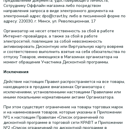
предъявлении документа, удостоверяющего личность,
Сотруднику Оффлайн магазина либо посредством
направления запроса в виде электронного документа на
электронный адрес dpo@cravt.by, либо в письменной форме по
адресу: 220030, г. Минск, ул. Революционная, 17
Организатор не несет ответственность за сбой в работе
Интернет-провайдера, а также за сбой в работе
электросетей, повлекшие за собой невозможность
активизировать Дисконтную или Виртуальную карту вовремя
и соответственно выполнить взятые на себя обязательства по
отпуску Товаров, имеющихся в Магазинах организатора на
момент обращения Участника Дисконтной программы.
Исключения
Действие настоящих Правил распространяется на все товары,
находящиеся в продаже вмагазинах Организатора с
исключениями, установленными настоящими Правилами или
иными локальными нормативными актами Организатора.
При этом существует ограничение на товары торговых марок
и на наименования товаров, которые указаны в Приложении
№1 к настоящим Правилам «Список ограничений по
дисконтной программе в торговой сети КРАВТ и Приложении
№2 «Список ограничений по дисконтной программе в