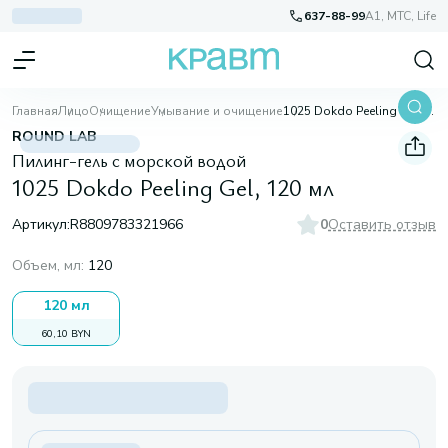
637-88-99
A1, МТС, Life
Главная
Лицо
Очищение
Умывание и очищение
1025 Dokdo Peeling Gel, 120 мл
ROUND LAB
Пилинг-гель с морской водой
1025 Dokdo Peeling Gel, 120 мл
Артикул:
R8809783321966
0
Оставить отзыв
Объем, мл
:
120
120 мл
60,10 BYN