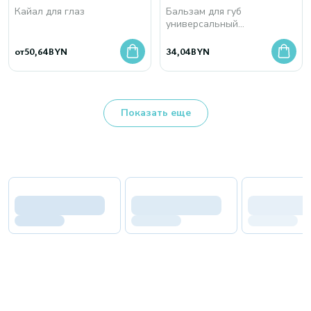
Кайал для глаз
Бальзам для губ
универсальный
восстанавливающий
от
50,64
BYN
34,04
BYN
Показать еще