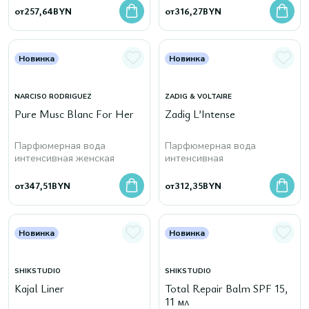
от
257,64
BYN
от
316,27
BYN
Новинка
Новинка
NARCISO RODRIGUEZ
ZADIG & VOLTAIRE
Pure Musc Blanc For Her
Zadig L’Intense
Парфюмерная вода
Парфюмерная вода
интенсивная женская
интенсивная
от
347,51
BYN
от
312,35
BYN
Новинка
Новинка
SHIKSTUDIO
SHIKSTUDIO
Kajal Liner
Total Repair Balm SPF 15,
11 мл