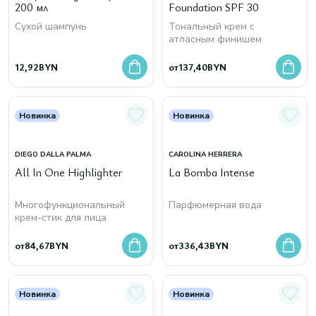
200 мл
Foundation SPF 30
Сухой шампунь
Тональный крем с
атласным финишем
12,92
BYN
от
137,40
BYN
Новинка
Новинка
DIEGO DALLA PALMA
CAROLINA HERRERA
All In One Highlighter
La Bomba Intense
Многофункциональный
Парфюмерная вода
крем-стик для лица
от
84,67
BYN
от
336,43
BYN
Новинка
Новинка