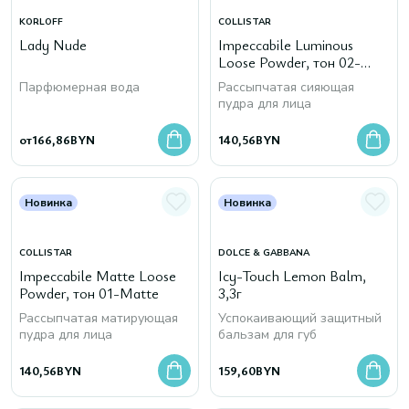
KORLOFF
COLLISTAR
Lady Nude
Impeccabile Luminous
Loose Powder, тон 02-
Luminous
Парфюмерная вода
Рассыпчатая сияющая
пудра для лица
от
166,86
BYN
140,56
BYN
Новинка
Новинка
COLLISTAR
DOLCE & GABBANA
Impeccabile Matte Loose
Icy-Touch Lemon Balm,
Powder, тон 01-Matte
3,3г
Рассыпчатая матирующая
Успокаивающий защитный
пудра для лица
бальзам для губ
140,56
BYN
159,60
BYN