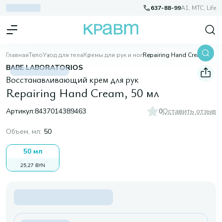
637-88-99
A1, МТС, Life
Главная
Тело
Уход для тела
Кремы для рук и ног
Repairing Hand Cream, 50 мл
BABE LABORATORIOS
Восстанавливающий крем для рук
Repairing Hand Cream, 50 мл
Артикул:
8437014389463
0
Оставить отзыв
Объем, мл
:
50
50 мл
25,27 BYN