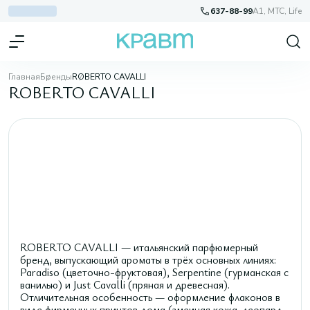
637-88-99
A1, МТС, Life
Главная
Бренды
ROBERTO CAVALLI
ROBERTO CAVALLI
ROBERTO CAVALLI — итальянский парфюмерный
бренд, выпускающий ароматы в трёх основных линиях:
Paradiso (цветочно-фруктовая), Serpentine (гурманская с
ванилью) и Just Cavalli (пряная и древесная).
Отличительная особенность — оформление флаконов в
виде фирменных принтов дома (змеиная кожа, леопард,