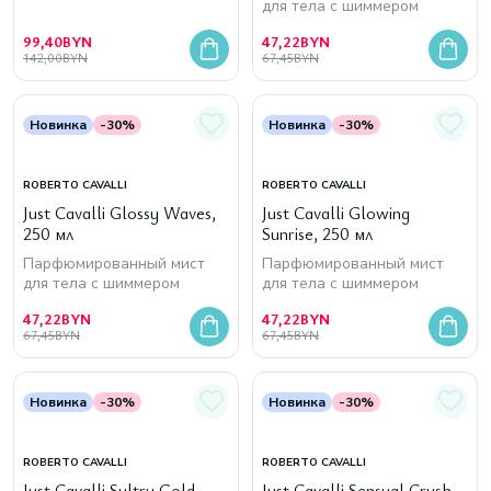
для тела с шиммером
99,40
BYN
47,22
BYN
142,00
BYN
67,45
BYN
Новинка
-30%
Новинка
-30%
ROBERTO CAVALLI
ROBERTO CAVALLI
Just Cavalli Glossy Waves,
Just Cavalli Glowing
250 мл
Sunrise, 250 мл
Парфюмированный мист
Парфюмированный мист
для тела с шиммером
для тела с шиммером
47,22
BYN
47,22
BYN
67,45
BYN
67,45
BYN
Новинка
-30%
Новинка
-30%
ROBERTO CAVALLI
ROBERTO CAVALLI
Just Cavalli Sultry Gold,
Just Cavalli Sensual Crush,