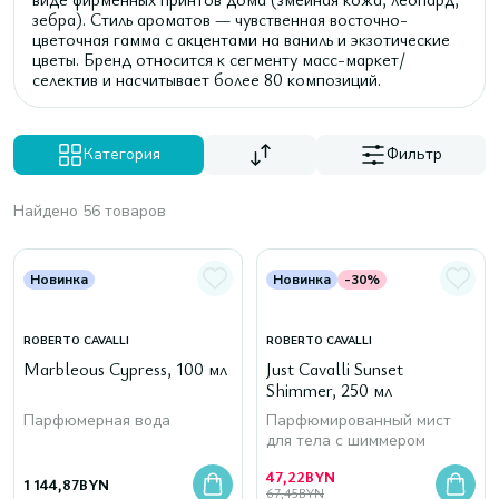
зебра). Стиль ароматов — чувственная восточно-
цветочная гамма с акцентами на ваниль и экзотические
цветы. Бренд относится к сегменту масс-маркет/
селектив и насчитывает более 80 композиций.
Категория
Фильтр
Найдено 56 товаров
Новинка
Новинка
-30%
ROBERTO CAVALLI
ROBERTO CAVALLI
Marbleous Cypress, 100 мл
Just Cavalli Sunset
Shimmer, 250 мл
Парфюмерная вода
Парфюмированный мист
для тела с шиммером
47,22
BYN
1 144,87
BYN
67,45
BYN