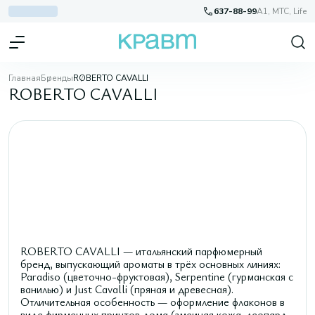
637-88-99
A1, МТС, Life
Главная
Бренды
ROBERTO CAVALLI
ROBERTO CAVALLI
ROBERTO CAVALLI — итальянский парфюмерный
бренд, выпускающий ароматы в трёх основных линиях:
Paradiso (цветочно-фруктовая), Serpentine (гурманская с
ванилью) и Just Cavalli (пряная и древесная).
Отличительная особенность — оформление флаконов в
виде фирменных принтов дома (змеиная кожа, леопард,