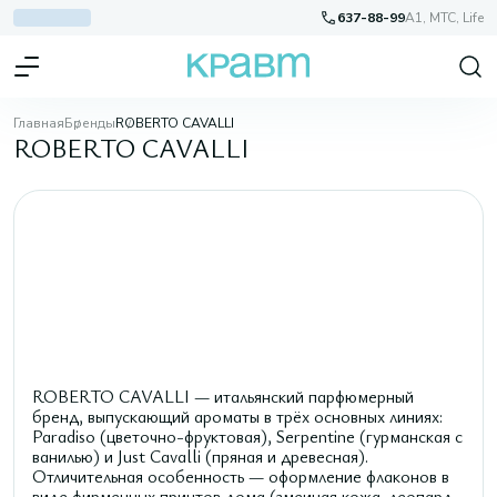
637-88-99
A1, МТС, Life
Главная
Бренды
ROBERTO CAVALLI
ROBERTO CAVALLI
ROBERTO CAVALLI — итальянский парфюмерный
бренд, выпускающий ароматы в трёх основных линиях:
Paradiso (цветочно-фруктовая), Serpentine (гурманская с
ванилью) и Just Cavalli (пряная и древесная).
Отличительная особенность — оформление флаконов в
виде фирменных принтов дома (змеиная кожа, леопард,