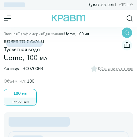
637-88-99
A1, МТС, Life
Главная
Парфюмерия
Для мужчин
Uomo, 100 мл
ROBERTO CAVALLI
Туалетная вода
Uomo, 100 мл
Артикул:
JRC07006B
0
Оставить отзыв
Объем, мл
:
100
100 мл
372,77 BYN