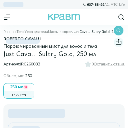
637-88-99
A1, МТС, Life
Главная
Тело
Уход для тела
Мисты и спреи
Just Cavalli Sultry Gold, 250 мл
ROBERTO CAVALLI
Парфюмированный мист для волос и тела
Just Cavalli Sultry Gold, 250 мл
Артикул:
JRC26008B
0
Оставить отзыв
Объем, мл
:
250
250 мл
47,22 BYN