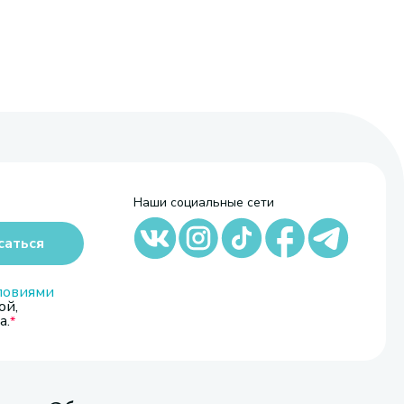
Наши социальные сети
саться
ловиями
ой,
а.