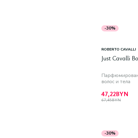
-30%
ROBERTO CAVALLI
Just Cavalli B
Парфюмирован
волос и тела
47,22
BYN
67,45
BYN
-30%