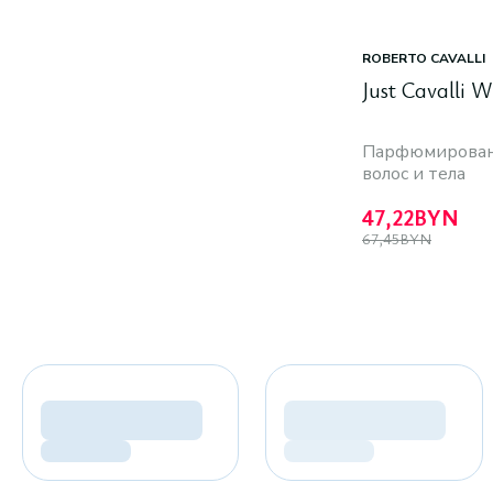
ROBERTO CAVALLI
Just Cavalli 
Парфюмирован
волос и тела
47,22
BYN
67,45
BYN