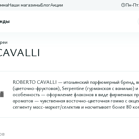
амма
Наши магазины
Блог
Акции
Пн-Пт:
нды
преи
CAVALLI
ROBERTO CAVALLI — итальянский парфюмерный бренд, вып
(цветочно-фруктовая), Serpentine (гурманская с ванилью) и 
особенность — оформление флаконов в виде фирменных при
ароматов — чувственная восточно-цветочная гамма с акцен
сегменту масс-маркет/селектив и насчитывает более 80 ко
ов