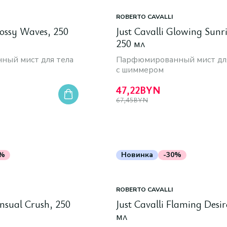
ROBERTO CAVALLI
lossy Waves, 250
Just Cavalli Glowing Sunri
250 мл
ый мист для тела
Парфюмированный мист для
с шиммером
47,22
BYN
67,45
BYN
0%
Новинка
-30%
ROBERTO CAVALLI
ensual Crush, 250
Just Cavalli Flaming Desir
мл