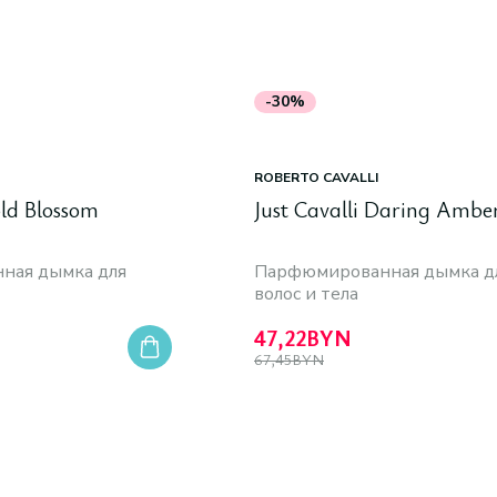
-30%
ROBERTO CAVALLI
old Blossom
Just Cavalli Daring Ambe
ная дымка для
Парфюмированная дымка д
волос и тела
47,22
BYN
67,45
BYN