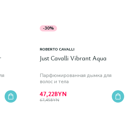
-30%
ROBERTO CAVALLI
r
Just Cavalli Vibrant Aqua
ля
Парфюмированная дымка для
волос и тела
47,22
BYN
67,45
BYN