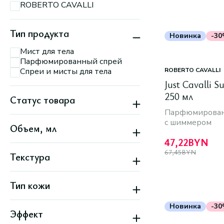
ROBERTO CAVALLI
Тип продукта
Новинка
-3
Мист для тела
Парфюмированный спрей
Спреи и мисты для тела
ROBERTO CAVALLI
Just Cavalli 
250 мл
Статус товара
Парфюмированн
Новинка
с шиммером
Объем, мл
Скидка
47,22
BYN
67,45
BYN
Текстура
Жидкая
Тип кожи
Все типы кожи
Новинка
-3
Эффект