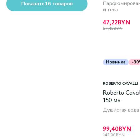
Парфюмированн
Показать
16
товаров
Все варианты
и тела
47,22
BYN
67,45
BYN
Новинка
-3
ROBERTO CAVALLI
Roberto Cavall
150 мл
Душистая вода
99,40
BYN
142,00
BYN