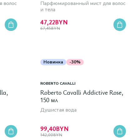
 волос
Парфюмированный мист для волос
и тела
47,22
BYN
67,45
BYN
Новинка
-30%
ROBERTO CAVALLI
lla,
Roberto Cavalli Addictive Rose,
150 мл
Душистая вода
99,40
BYN
142,00
BYN