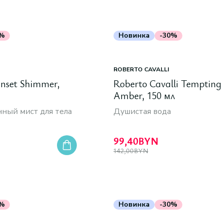
0%
Новинка
-30%
ROBERTO CAVALLI
Sunset Shimmer,
Roberto Cavalli Tempting
Amber, 150 мл
ый мист для тела
Душистая вода
99,40
BYN
142,00
BYN
0%
Новинка
-30%