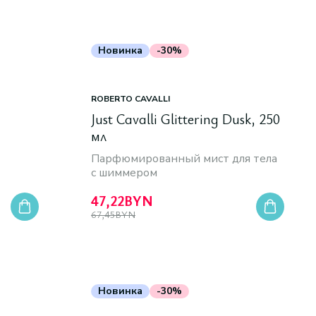
Новинка
-30%
ROBERTO CAVALLI
Just Cavalli Glittering Dusk, 250
мл
Парфюмированный мист для тела
с шиммером
47,22
BYN
67,45
BYN
Новинка
-30%