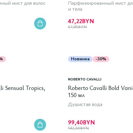
ый мист для волос
Парфюмированный мист для
и тела
47,22
BYN
67,45
BYN
0%
Новинка
-30%
ROBERTO CAVALLI
i Sensual Tropics,
Roberto Cavalli Bold Vani
150 мл
Душистая вода
99,40
BYN
142,00
BYN