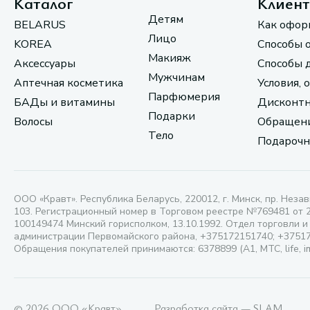
Каталог
Клиен
Детям
BELARUS
Как офор
Лицо
KOREA
Способы 
Макияж
Аксессуары
Способы 
Мужчинам
Аптечная косметика
Условия, 
Парфюмерия
БАДы и витамины
Дисконтн
Подарки
Волосы
Обращени
Тело
Подарочн
ООО «Кравт». Республика Беларусь, 220012, г. Минск, пр. Незав
103. Регистрационный номер в Торговом реестре №769481 от 
100149474 Минский горисполком, 13.10.1992. Отдел торговли и
администрации Первомайского района, +375172151740; +3751
Обращения покупателей принимаются: 6378899 (А1, МТС, life, i
© 2026 ООО «Кравт»
Разработка сайта — SLAM