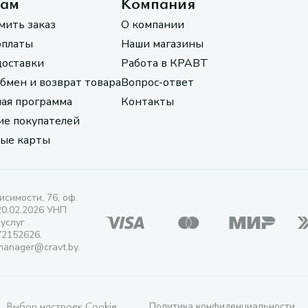
там
Компания
мить заказ
О компании
оплаты
Наши магазины
доставки
Работа в КРАВТ
обмен и возврат товара
Вопрос-ответ
ая программа
Контакты
е покупателей
ые карты
исимости, 76, оф.
20.02.2026 УНП
 услуг
72152626.
manager@cravt.by.
Выбор настроек Cookie
Политика конфиденциальности