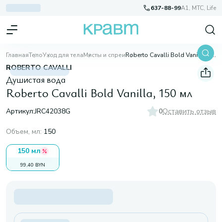
637-88-99
A1, МТС, Life
Главная
Тело
Уход для тела
Мисты и спреи
Roberto Cavalli Bold Vanilla, 150 мл
ROBERTO CAVALLI
Душистая вода
Roberto Cavalli Bold Vanilla, 150 мл
Артикул:
JRC42038G
0
Оставить отзыв
Объем, мл
:
150
150 мл
99,40 BYN